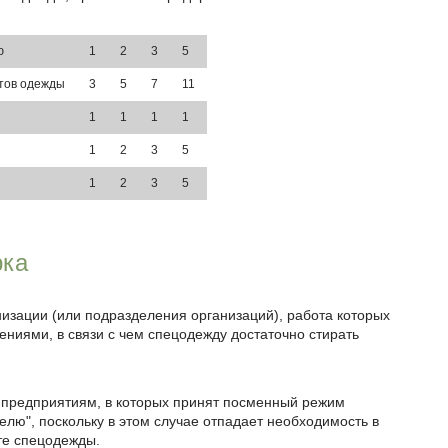
ю
1
2
3
5
тов одежды
3
5
7
11
1
1
1
1
1
2
3
5
1
2
3
5
рка
низации (или подразделения организаций), работа которых
ениями, в связи с чем спецодежду достаточно стирать
 предприятиям, в которых принят посменный режим
елю", поскольку в этом случае отпадает необходимость в
те спецодежды.