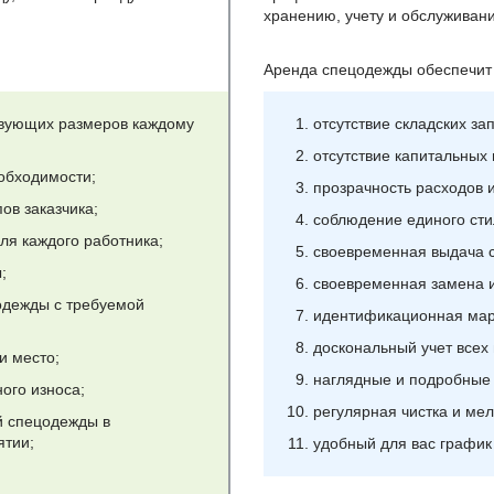
хранению, учету и обслуживан
Аренда спецодежды обеспечит
твующих размеров каждому
отсутствие складских за
отсутствие капитальных
обходимости;
прозрачность расходов и
ов заказчика;
соблюдение единого сти
ля каждого работника;
своевременная выдача 
;
своевременная замена 
одежды с требуемой
идентификационная мар
доскональный учет все
и место;
наглядные и подробные
ого износа;
регулярная чистка и ме
й спецодежды в
ятии;
удобный для вас график