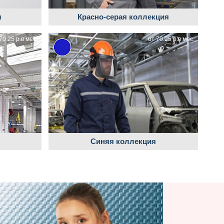
я
Красно-серая коллекция
70.25 р.в мес.
от 70.25 р.в мес.
Синяя коллекция