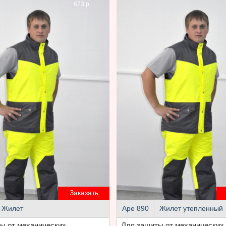
673 р.
Заказать
Жилет
Аре 890
Жилет утепленный
ы от механических
Для защиты от механических