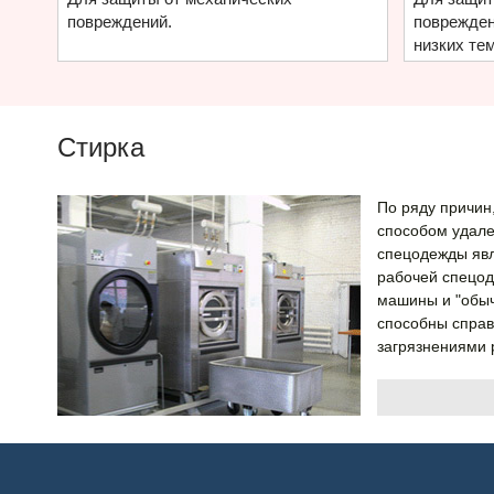
повреждений.
поврежден
низких те
Стирка
По ряду причи
способом удале
спецодежды яв
рабочей спецод
машины и "обыч
способны справ
загрязнениями 