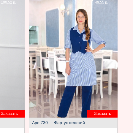
100.52 р.
49.55 р.
Заказать
Заказать
Аре 730
Фартук женский