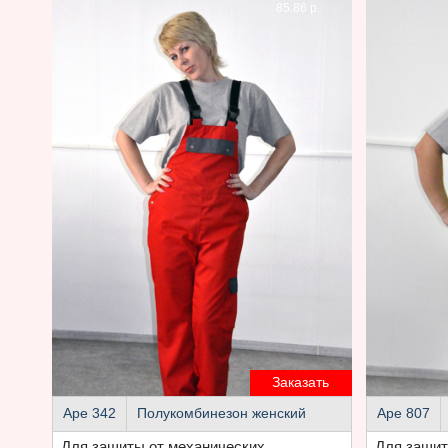
85.86 р.
Заказать
Аре 342
Полукомбинезон женский
Аре 807
Для защиты от механических
Для защит