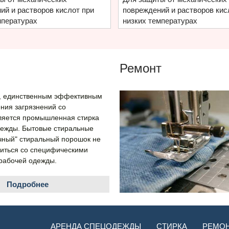
ий и растворов кислот при
повреждений и растворов кис
мпературах
низких температурах
Ремонт
н, единственным эффективным
ния загрязнений со
ляется промышленная стирка
ежды. Бытовые стиральные
ный" стиральный порошок не
иться со специфическими
рабочей одежды.
Подробнее
АРЕНДА СПЕЦОДЕЖДЫ
СТИРКА
РЕМО