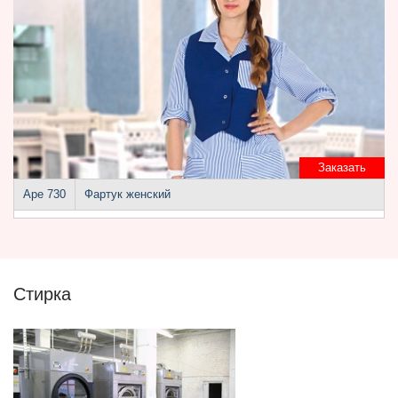
Заказать
Аре 730
Фартук женский
Стирка